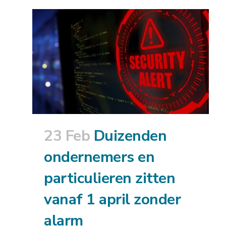
23 Feb
Duizenden
ondernemers en
particulieren zitten
vanaf 1 april zonder
alarm