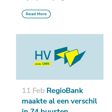
Read More
11 Feb
RegioBank
maakte al een verschil
in 74 buurten