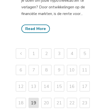
je doen om jouw hypotheeklasten te
verlagen? Door ontwikkelingen op de
financiële markten, is de rente voor...
Read More
1
2
3
4
5
6
7
8
9
10
11
12
13
14
15
16
17
18
19
20
21
22
23