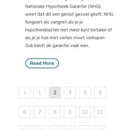
Nationale Hypotheek Garantie (NHG),
weet dat dit een gerust gevoel geeft. NHG
fungeert als vangnet als je je
hypotheeklasten niet meer kunt betalen of
als je je huis met verlies moet verkopen.
Ook biedt de garantie vaak een...
Read More
1
2
3
4
5
6
7
8
9
10
11