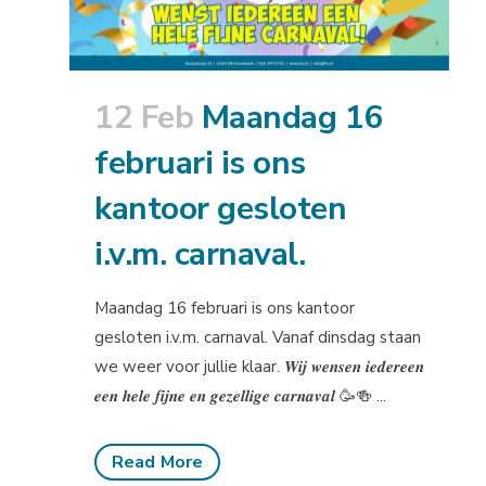
12 Feb
Maandag 16
februari is ons
kantoor gesloten
i.v.m. carnaval.
Maandag 16 februari is ons kantoor
gesloten i.v.m. carnaval. Vanaf dinsdag staan
we weer voor jullie klaar. 𝑾𝒊𝒋 𝒘𝒆𝒏𝒔𝒆𝒏 𝒊𝒆𝒅𝒆𝒓𝒆𝒆𝒏
𝒆𝒆𝒏 𝒉𝒆𝒍𝒆 𝒇𝒊𝒋𝒏𝒆 𝒆𝒏 𝒈𝒆𝒛𝒆𝒍𝒍𝒊𝒈𝒆 𝒄𝒂𝒓𝒏𝒂𝒗𝒂𝒍 🥳🍻 ...
Read More