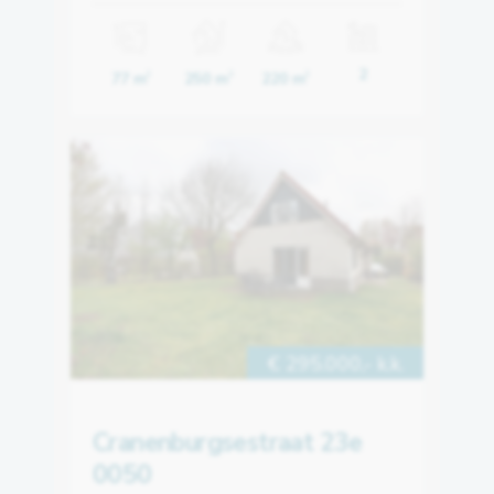
2
77 m
250 m
220 m
2
3
2
€ 295.000,- k.k.
Cranenburgsestraat 23e
0050