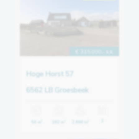
€ 315.000,- k.k.
Hoge Horst 57
6562 LB Groesbeek
2
56 m
182 m
2.898 m
2
3
2