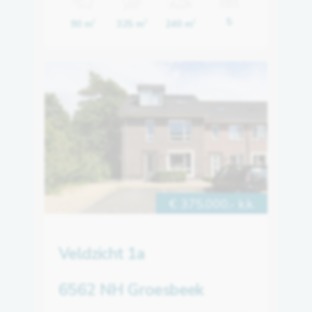
5
90 m
325 m
240 m
2
3
2
€ 375.000,- k.k.
Veldzicht 1a
6562 NH Groesbeek