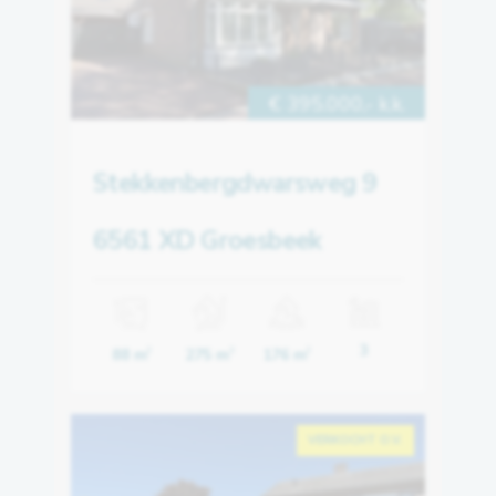
€ 395.000,- k.k.
Stekkenbergdwarsweg 9
6561 XD Groesbeek
3
88 m
275 m
176 m
2
3
2
VERKOCHT O.V.