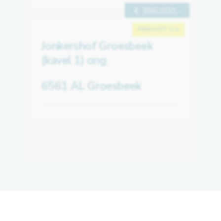
€ 396.000,-
VERKOCHT O.V.
Jonkershof Groesbeek
(kavel 1) ong
6561 AL Groesbeek