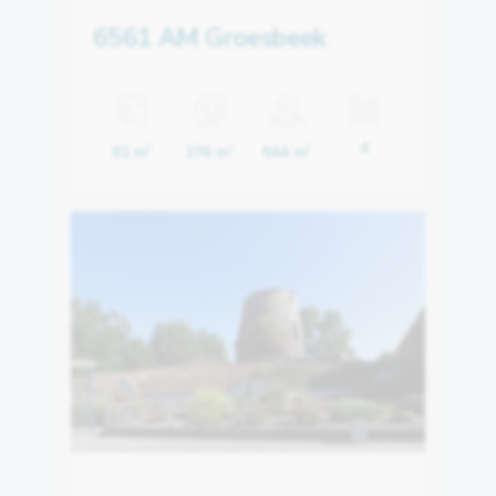
6561 AM Groesbeek
4
81 m
276 m
564 m
2
3
2