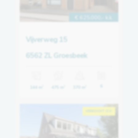
€ 625.000,- k.k.
Vijverweg 15
6562 ZL Groesbeek
6
144 m
475 m
370 m
2
3
2
VERKOCHT O.V.