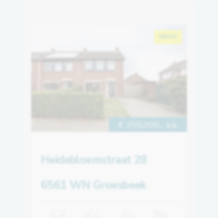
NIEUW
€ 355.000,- k.k.
Heidebloemstraat 28
6561 WN Groesbeek