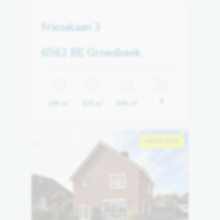
Frieselaan 3
6562 BE Groesbeek
8
168 m
475 m
596 m
2
3
2
ONDER BOD