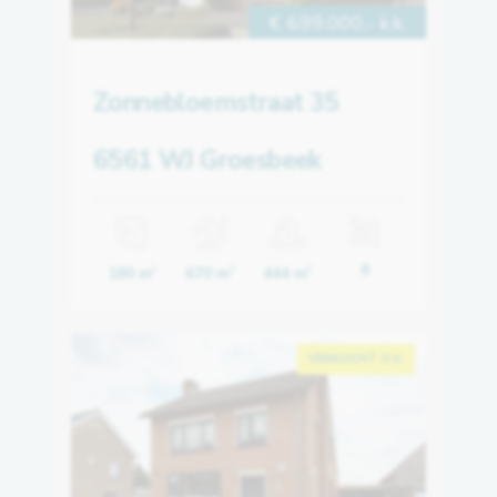
€ 699.000,- k.k.
Zonnebloemstraat 35
6561 WJ Groesbeek
8
180 m
670 m
444 m
2
3
2
VERKOCHT O.V.