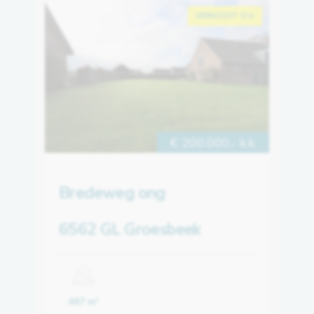
VERKOCHT O.V.
€ 200.000,- k.k.
Bredeweg ong
6562 GL Groesbeek
487 m
2