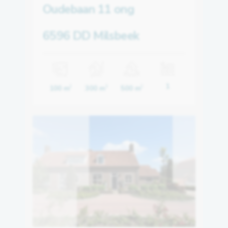
Oudebaan 11 ong
6596 DD Milsbeek
1
100 m
300 m
500 m
2
3
2