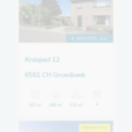
€ 490.000,- k.k.
Kruispad 12
6561 CH Groesbeek
4
107 m
495 m
370 m
2
3
2
VERKOCHT O.V.