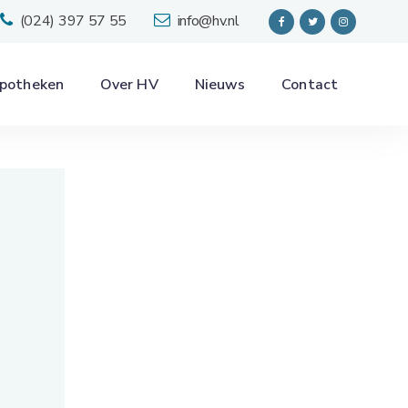
(024) 397 57 55
info@hv.nl
potheken
Over HV
Nieuws
Contact