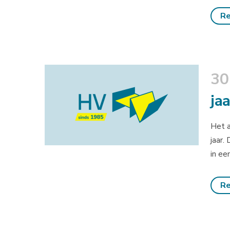
Re
30
jaa
Het a
jaar.
in ee
Re