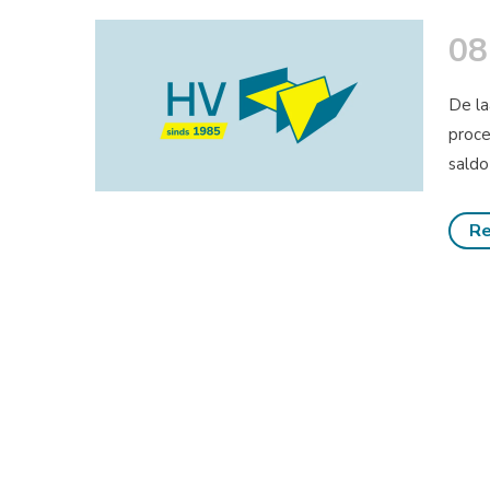
08
De la
proce
saldo
Re