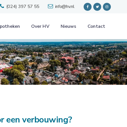
(024) 397 57 55
info@hv.nl
potheken
Over HV
Nieuws
Contact
or een verbouwing?