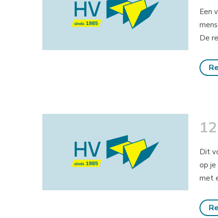
Een v
mense
De re
Re
12
Dit v
op je
met e
Re