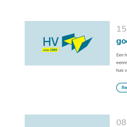
15
go
Een h
eenma
huis 
Re
08