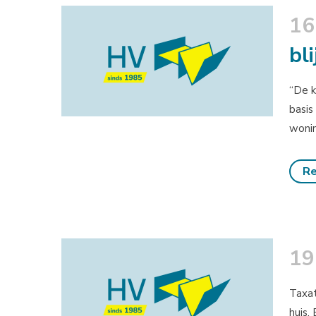
16
bli
“De k
basis
wonin
Re
19
Taxat
huis.