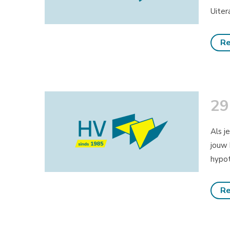
Uiter
Re
29
Als j
jouw 
hypot
Re