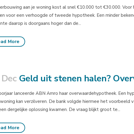
erbouwing aan je woning kost al snel €10.000 tot €30.000. Voor 
n voor een verhoogde of tweede hypotheek. Een minder bekende o
nte daarop is doorgaans hoger dan de...
ad More
 Dec
Geld uit stenen halen? Ove
oorjaar lanceerde ABN Amro haar overwaardehypotheek. Een hyp
 woning kan verzilveren. De bank volgde hiermee het voorbeeld v
en dergelijke oplossing kwamen. De vraag blijkt groot te...
ad More