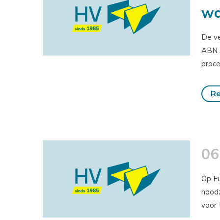
wo
De ve
ABN A
proce
Re
06
Op Fu
noodz
voor t