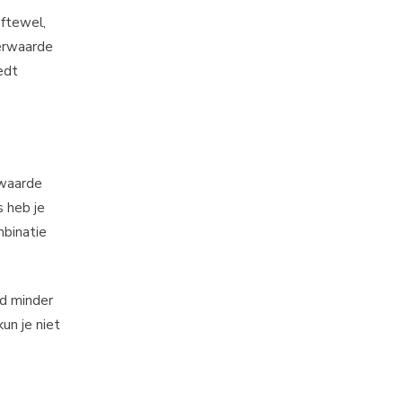
Oftewel,
erwaarde
edt
rwaarde
 heb je
mbinatie
ld minder
un je niet