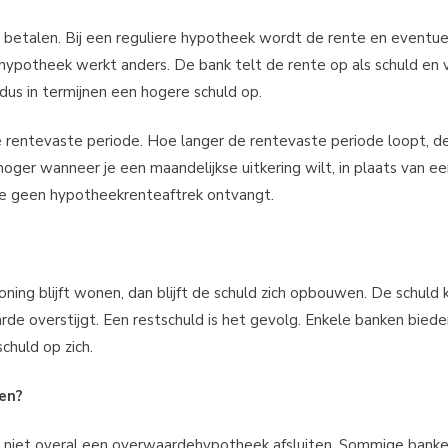
e betalen. Bij een reguliere hypotheek wordt de rente en eventue
hypotheek werkt anders. De bank telt de rente op als schuld en
dus in termijnen een hogere schuld op.
 rentevaste periode. Hoe langer de rentevaste periode loopt, d
oger wanneer je een maandelijkse uitkering wilt, in plaats van e
je geen hypotheekrenteaftrek ontvangt.
ing blijft wonen, dan blijft de schuld zich opbouwen. De schuld 
 overstijgt. Een restschuld is het gevolg. Enkele banken bieden
schuld op zich.
den?
 niet overal een overwaardehypotheek afsluiten. Sommige banke