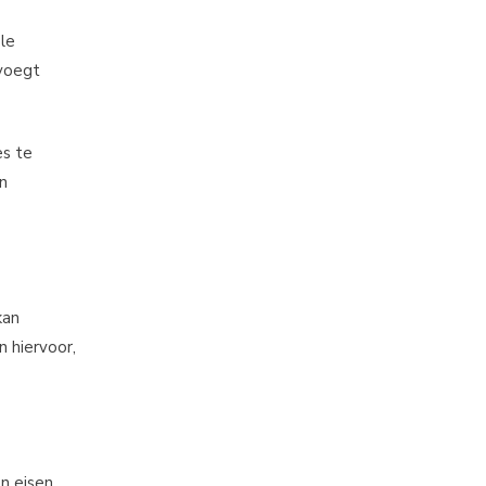
le
 voegt
es te
en
kan
 hiervoor,
n eisen