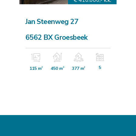
Jan Steenweg 27
6562 BX Groesbeek
5
115 m
450 m
377 m
2
3
2