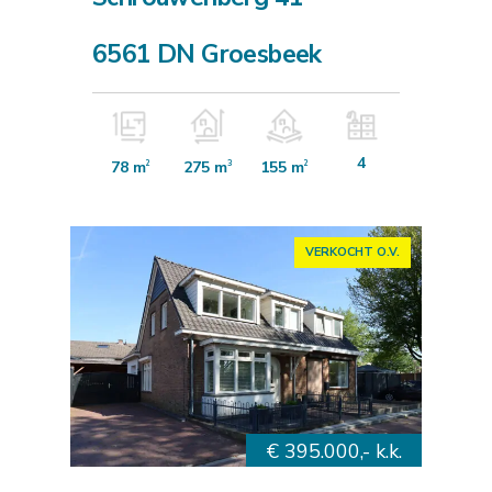
6561 DN Groesbeek
4
78 m
275 m
155 m
2
3
2
VERKOCHT O.V.
€ 395.000,- k.k.