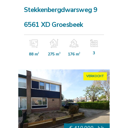
Stekkenbergdwarsweg 9
6561 XD Groesbeek
3
88 m
275 m
176 m
2
3
2
VERKOCHT
€ 410.000,- k.k.