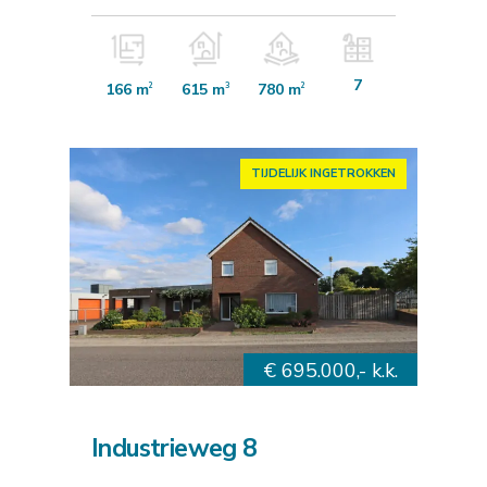
7
166 m
615 m
780 m
2
3
2
TIJDELIJK INGETROKKEN
€ 695.000,- k.k.
Industrieweg 8