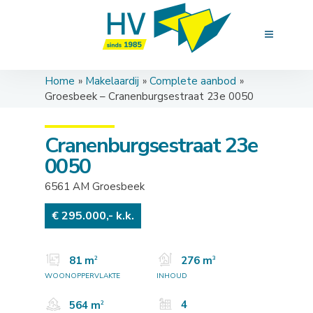
Home
Makelaardij
Complete aanbod
Groesbeek – Cranenburgsestraat 23e 0050
Cranenburgsestraat 23e
0050
6561 AM Groesbeek
€ 295.000,- k.k.
81 m
276 m
2
3
WOONOPPERVLAKTE
INHOUD
4
564 m
2