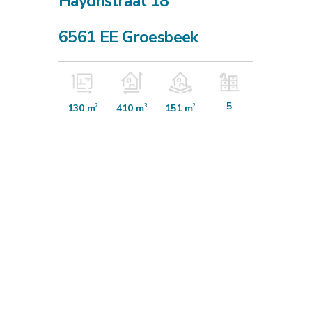
Haydnstraat 18
6561 EE Groesbeek
5
130 m
410 m
151 m
2
3
2