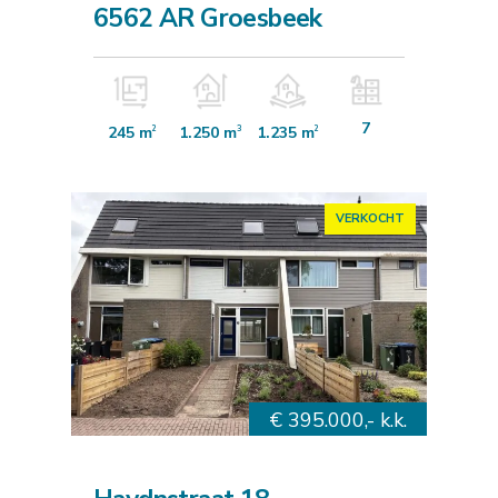
6562 AR Groesbeek
7
245 m
1.250 m
1.235 m
2
3
2
VERKOCHT
€ 395.000,- k.k.