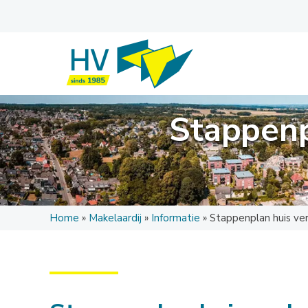
Stappenp
Home
»
Makelaardij
»
Informatie
»
Stappenplan huis ver