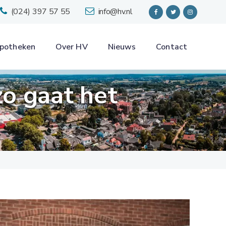
(024) 397 57 55
info@hv.nl
potheken
Over HV
Nieuws
Contact
zo gaat het