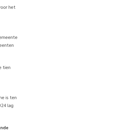
voor het
 gemeente
meenten
e tien
e is ten
024 lag
ende