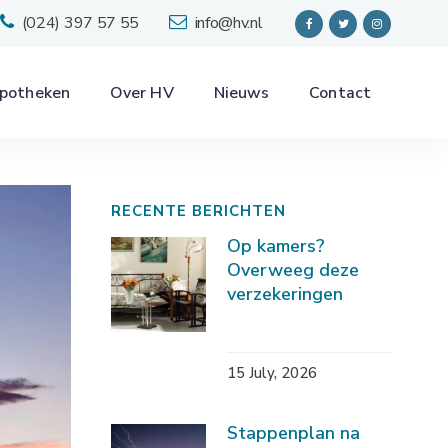
(024) 397 57 55
info@hv.nl
potheken
Over HV
Nieuws
Contact
RECENTE BERICHTEN
Op kamers?
Overweeg deze
verzekeringen
15 July, 2026
Stappenplan na