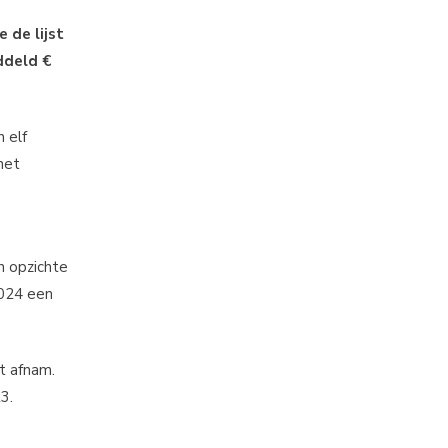
 de lijst
ddeld €
 elf
het
n opzichte
2024 een
t afnam.
3.