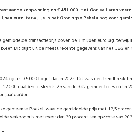
bestaande koopwoning op € 451.000. Het Gooise Laren voerde
ljoen euro, terwijl je in het Groningse Pekela nog voor gemi
emiddelde transactieprijs boven de 1 miljoen euro lag, terwijl in
leef. Dit blijkt uit de meest recente gegevens van het CBS en 
024 bijna € 35.000 hoger dan in 2023. Dit was een trendbreuk te
t € 12.000 daalden. In slechts 25 van de 342 gemeenten werd in 
n jaar eerder.
tse gemeente Boekel, waar de gemiddelde prijs met 12,5 procen
de verkoopprijs met meer dan 20 procent ten opzichte van 202
te