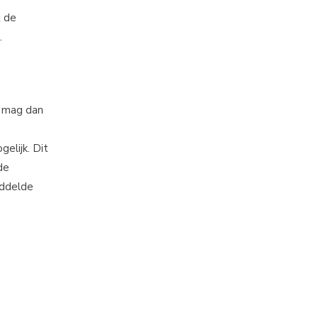
t de
.
 mag dan
elijk. Dit
de
iddelde