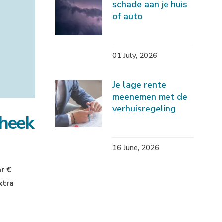
schade aan je huis
of auto
01 July, 2026
Je lage rente
meenemen met de
verhuisregeling
theek
16 June, 2026
r €
xtra