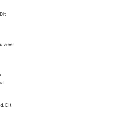
Dit
ou weer
n
aal
d. Dit