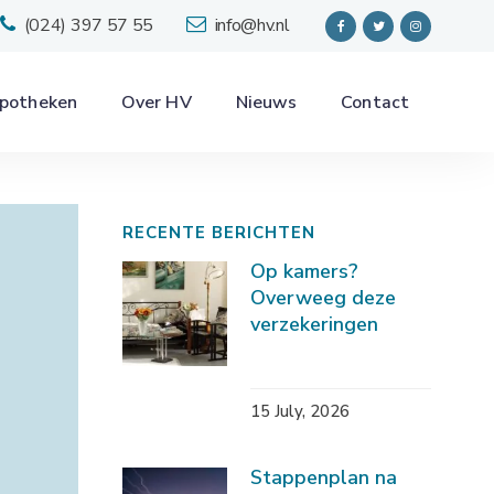
(024) 397 57 55
info@hv.nl
potheken
Over HV
Nieuws
Contact
RECENTE BERICHTEN
Op kamers?
Overweeg deze
verzekeringen
15 July, 2026
Stappenplan na