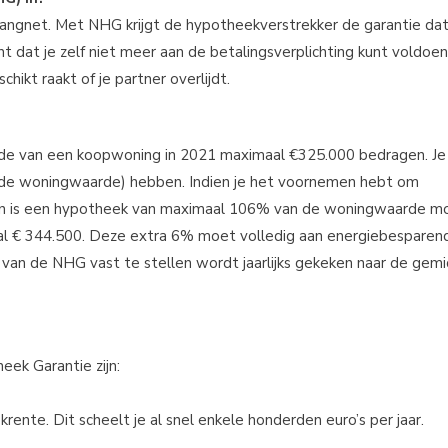
angnet. Met NHG krijgt de hypotheekverstrekker de garantie da
at je zelf niet meer aan de betalingsverplichting kunt voldoen
ikt raakt of je partner overlijdt.
e van een koopwoning in 2021 maximaal €325.000 bedragen. Je
de woningwaarde) hebben. Indien je het voornemen hebt om
n is een hypotheek van maximaal 106% van de woningwaarde mog
 € 344.500. Deze extra 6% moet volledig aan energiebesparen
an de NHG vast te stellen wordt jaarlijks gekeken naar de gem
ek Garantie zijn:
rente. Dit scheelt je al snel enkele honderden euro’s per jaar.