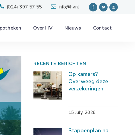
(024) 397 57 55
info@hv.nl
potheken
Over HV
Nieuws
Contact
RECENTE BERICHTEN
Op kamers?
Overweeg deze
verzekeringen
15 July, 2026
Stappenplan na