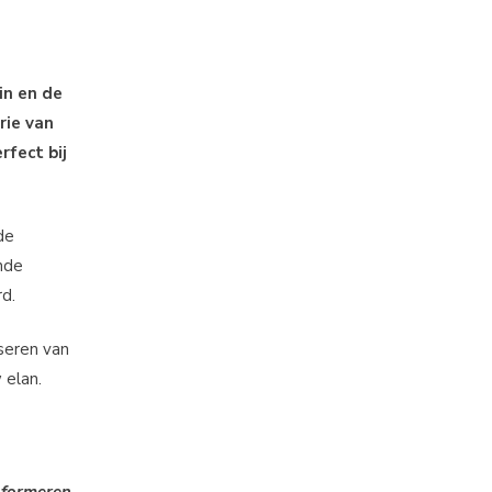
in en de
rie van
rfect bij
de
nde
d.
seren van
 elan.