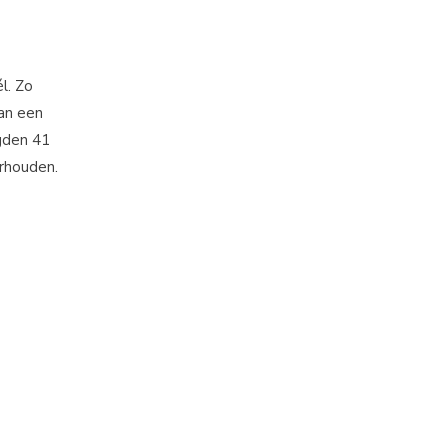
l. Zo
an een
gden 41
erhouden.