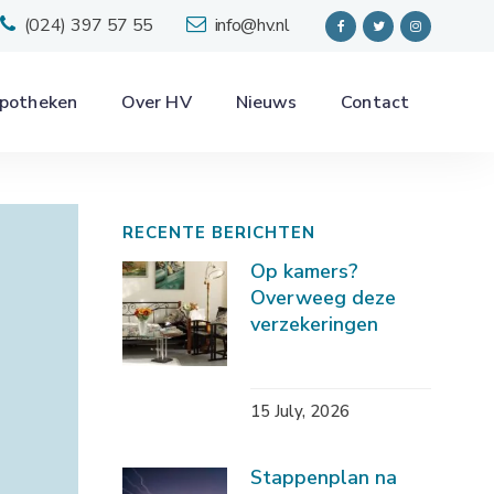
(024) 397 57 55
info@hv.nl
potheken
Over HV
Nieuws
Contact
RECENTE BERICHTEN
Op kamers?
Overweeg deze
verzekeringen
15 July, 2026
Stappenplan na