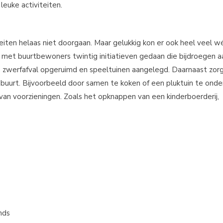
leuke activiteiten.
eiten helaas niet doorgaan. Maar gelukkig kon er ook heel veel wé
met buurtbewoners twintig initiatieven gedaan die bijdroegen a
, zwerfafval opgeruimd en speeltuinen aangelegd. Daarnaast zor
e buurt. Bijvoorbeeld door samen te koken of een pluktuin te ond
 van voorzieningen. Zoals het opknappen van een kinderboerderij,
nds