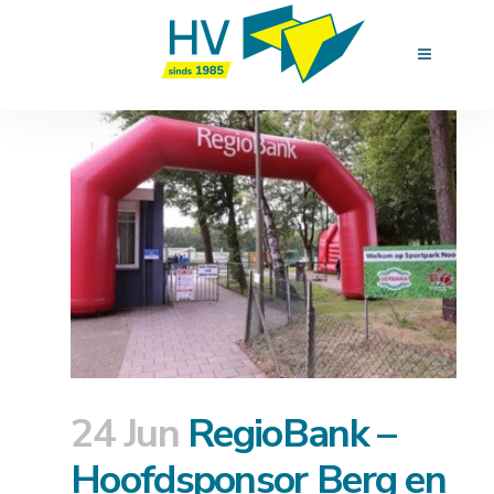
24 Jun
RegioBank –
Hoofdsponsor Berg en