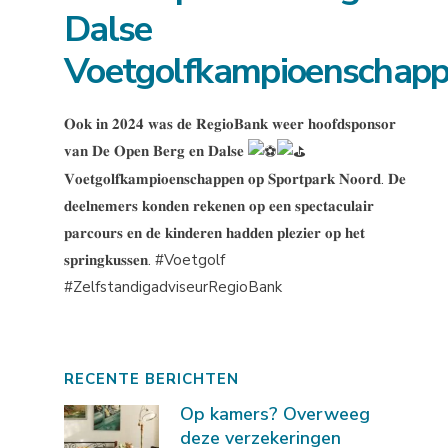
Dalse
Voetgolfkampioenschap
𝐎𝐨𝐤 𝐢𝐧 𝟐𝟎𝟐𝟒 𝐰𝐚𝐬 𝐝𝐞 𝐑𝐞𝐠𝐢𝐨𝐁𝐚𝐧𝐤 𝐰𝐞𝐞𝐫 𝐡𝐨𝐨𝐟𝐝𝐬𝐩𝐨𝐧𝐬𝐨𝐫
𝐯𝐚𝐧 𝐃𝐞 𝐎𝐩𝐞𝐧 𝐁𝐞𝐫𝐠 𝐞𝐧 𝐃𝐚𝐥𝐬𝐞
𝐕𝐨𝐞𝐭𝐠𝐨𝐥𝐟𝐤𝐚𝐦𝐩𝐢𝐨𝐞𝐧𝐬𝐜𝐡𝐚𝐩𝐩𝐞𝐧 𝐨𝐩 𝐒𝐩𝐨𝐫𝐭𝐩𝐚𝐫𝐤 𝐍𝐨𝐨𝐫𝐝. 𝐃𝐞
𝐝𝐞𝐞𝐥𝐧𝐞𝐦𝐞𝐫𝐬 𝐤𝐨𝐧𝐝𝐞𝐧 𝐫𝐞𝐤𝐞𝐧𝐞𝐧 𝐨𝐩 𝐞𝐞𝐧 𝐬𝐩𝐞𝐜𝐭𝐚𝐜𝐮𝐥𝐚𝐢𝐫
𝐩𝐚𝐫𝐜𝐨𝐮𝐫𝐬 𝐞𝐧 𝐝𝐞 𝐤𝐢𝐧𝐝𝐞𝐫𝐞𝐧 𝐡𝐚𝐝𝐝𝐞𝐧 𝐩𝐥𝐞𝐳𝐢𝐞𝐫 𝐨𝐩 𝐡𝐞𝐭
𝐬𝐩𝐫𝐢𝐧𝐠𝐤𝐮𝐬𝐬𝐞𝐧. #Voetgolf
#ZelfstandigadviseurRegioBank
RECENTE BERICHTEN
Op kamers? Overweeg
deze verzekeringen