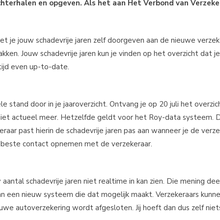
achterhalen en opgeven. Als het aan Het Verbond van Verzeke
et je jouw schadevrije jaren zelf doorgeven aan de nieuwe verzek
ken. Jouw schadevrije jaren kun je vinden op het overzicht dat je j
tijd even up-to-date.
e stand door in je jaaroverzicht. Ontvang je op 20 juli het overzic
al niet actueel meer. Hetzelfde geldt voor het Roy-data systeem. D
eraar past hierin de schadevrije jaren pas aan wanneer je de verz
t beste contact opnemen met de verzekeraar.
 aantal schadevrije jaren niet realtime in kan zien. Die mening dee
an een nieuw systeem die dat mogelijk maakt. Verzekeraars kunn
uwe autoverzekering wordt afgesloten. Jij hoeft dan dus zelf nie