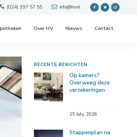
(024) 397 57 55
info@hv.nl
potheken
Over HV
Nieuws
Contact
RECENTE BERICHTEN
Op kamers?
Overweeg deze
verzekeringen
15 July, 2026
Stappenplan na