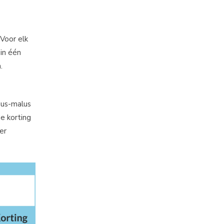
Voor elk
 in één
.
nus-malus
e korting
er