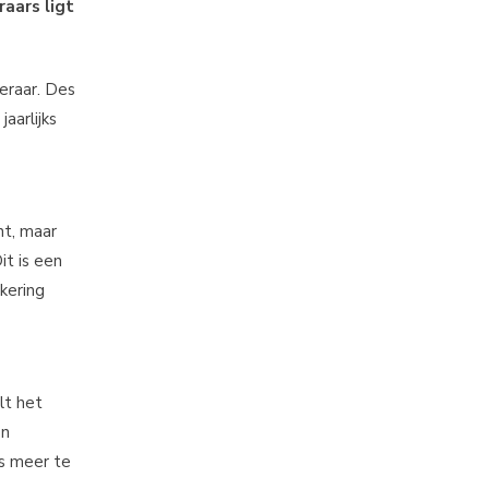
raars ligt
eraar. Des
aarlijks
ht, maar
it is een
ekering
lt het
en
ts meer te