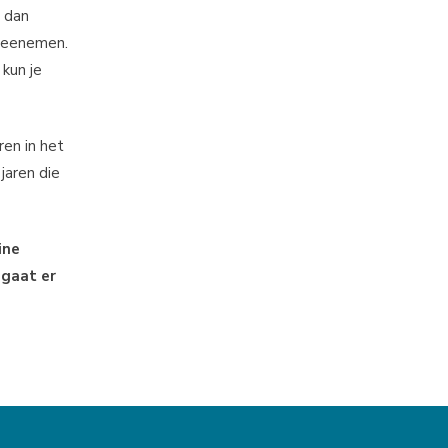
, dan
e meenemen.
 kun je
eren in het
jaren die
ine
 gaat er