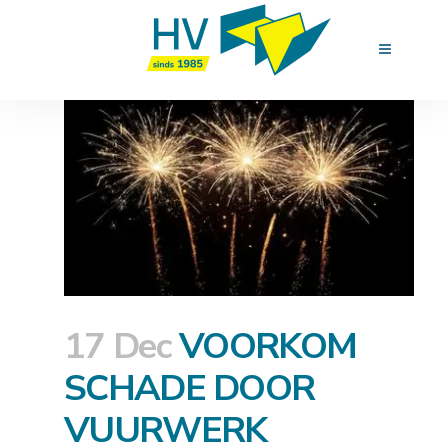
17 Dec
VOORKOM
SCHADE DOOR
VUURWERK