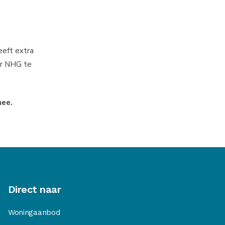
eeft extra
er NHG te
mee.
Direct naar
Woningaanbod