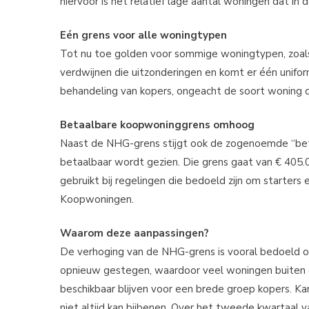
hiervoor is het relatief lage aantal woningen dat in
Eén grens voor alle woningtypen
Tot nu toe golden voor sommige woningtypen, zoa
verdwijnen die uitzonderingen en komt er één unifor
behandeling van kopers, ongeacht de soort woning d
Betaalbare koopwoninggrens omhoog
Naast de NHG-grens stijgt ook de zogenoemde “bet
betaalbaar wordt gezien. Die grens gaat van € 405.
gebruikt bij regelingen die bedoeld zijn om starters
Koopwoningen.
Waarom deze aanpassingen?
De verhoging van de NHG-grens is vooral bedoeld om 
opnieuw gestegen, waardoor veel woningen buiten 
beschikbaar blijven voor een brede groep kopers. Ka
niet altijd kan bijbenen. Over het tweede kwartaa