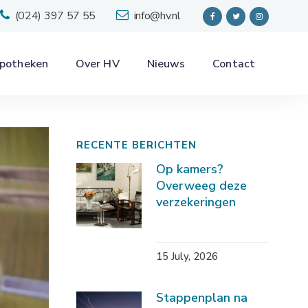
(024) 397 57 55
info@hv.nl
potheken
Over HV
Nieuws
Contact
RECENTE BERICHTEN
Op kamers?
Overweeg deze
verzekeringen
15 July, 2026
Stappenplan na