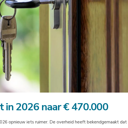
t in 2026 naar € 470.000
026 opnieuw iets ruimer. De overheid heeft bekendgemaakt da