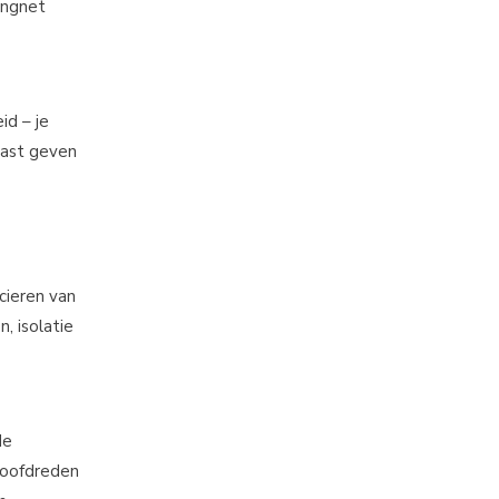
angnet
id – je
aast geven
ncieren van
, isolatie
de
 hoofdreden