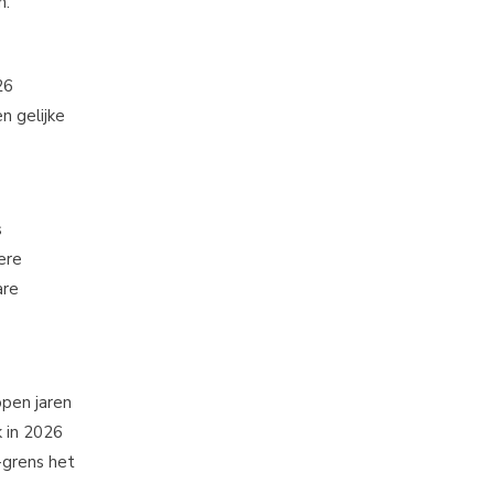
n.
26
n gelijke
s
ere
are
open jaren
 in 2026
-grens het