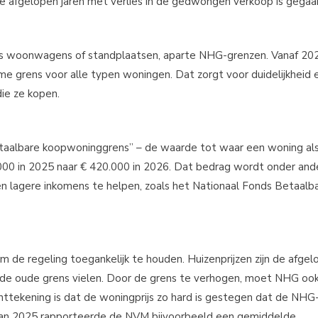
 de afgelopen jaren met verlies in de gedwongen verkoop is gegaa
ls woonwagens of standplaatsen, aparte NHG-grenzen. Vanaf 20
me grens voor alle typen woningen. Dat zorgt voor duidelijkheid e
ie ze kopen.
aalbare koopwoninggrens” – de waarde tot waar een woning al
000 in 2025 naar € 420.000 in 2026. Dat bedrag wordt onder and
 en lagere inkomens te helpen, zoals het Nationaal Fonds Betaalb
de regeling toegankelijk te houden. Huizenprijzen zijn de afgel
de oude grens vielen. Door de grens te verhogen, moet NHG ook
nttekening is dat de woningprijs zo hard is gestegen dat de NHG
l van 2025 rapporteerde de NVM bijvoorbeeld een gemiddelde