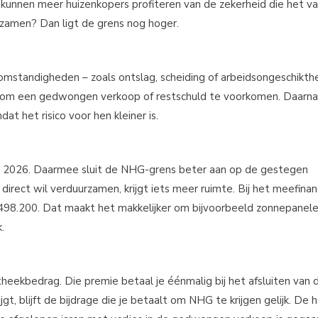
 kunnen meer huizenkopers profiteren van de zekerheid die het v
rzamen? Dan ligt de grens nog hoger.
omstandigheden – zoals ontslag, scheiding of arbeidsongeschikthe
 om een gedwongen verkoop of restschuld te voorkomen. Daarn
t het risico voor hen kleiner is.
ri 2026. Daarmee sluit de NHG-grens beter aan op de gestegen
 direct wil verduurzamen, krijgt iets meer ruimte. Bij het meefina
98.200. Dat maakt het makkelijker om bijvoorbeeld zonnepanelen
.
heekbedrag. Die premie betaal je éénmalig bij het afsluiten van 
gt, blijft de bijdrage die je betaalt om NHG te krijgen gelijk. De