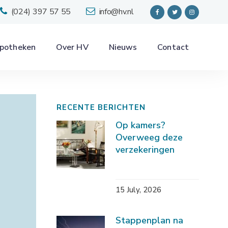
(024) 397 57 55
info@hv.nl
potheken
Over HV
Nieuws
Contact
RECENTE BERICHTEN
Op kamers?
Overweeg deze
verzekeringen
15 July, 2026
Stappenplan na