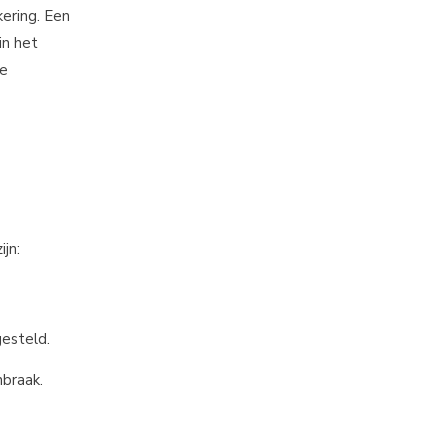
ering. Een
in het
je
jn:
gesteld.
nbraak.