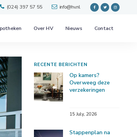
(024) 397 57 55
info@hv.nl
potheken
Over HV
Nieuws
Contact
RECENTE BERICHTEN
Op kamers?
Overweeg deze
verzekeringen
15 July, 2026
Stappenplan na