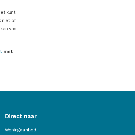
iet kunt
 niet of
eken van
ct
met
Direct naar
Woningaanbod