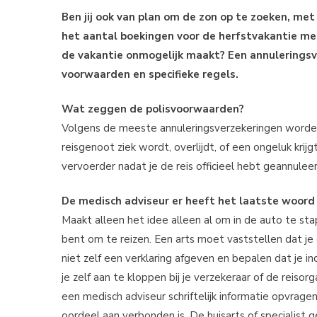
Ben jij ook van plan om de zon op te zoeken, met
het aantal boekingen voor de herfstvakantie met
de vakantie onmogelijk maakt? Een annuleringsv
voorwaarden en specifieke regels.
Wat zeggen de polisvoorwaarden?
Volgens de meeste annuleringsverzekeringen worden
reisgenoot ziek wordt, overlijdt, of een ongeluk krijgt
vervoerder nadat je de reis officieel hebt geannuleer
De medisch adviseur er heeft het laatste woord
Maakt alleen het idee alleen al om in de auto te stap
bent om te reizen. Een arts moet vaststellen dat je 
niet zelf een verklaring afgeven en bepalen dat je in
je zelf aan te kloppen bij je verzekeraar of de reiso
een medisch adviseur schriftelijk informatie opvragen,
oordeel aan verbonden is. De huisarts of specialist 