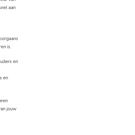
snel aan
doorgaans
en is.
ouders en
s en
 een
van jouw