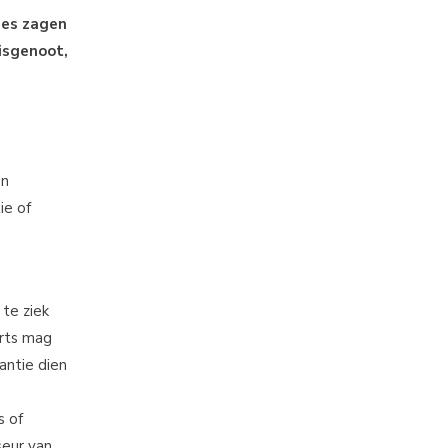
ties zagen
isgenoot,
en
ie of
 te ziek
arts mag
antie dien
s of
seur van