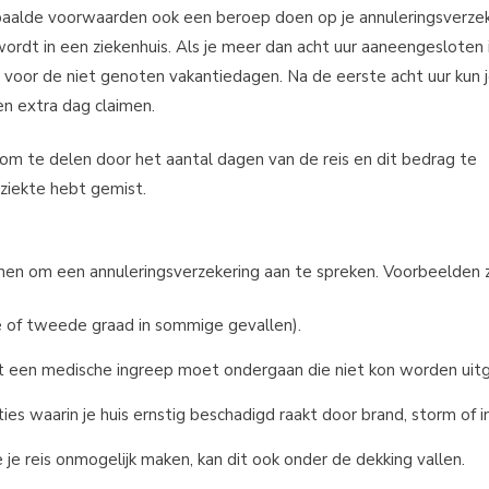
bepaalde voorwaarden ook een beroep doen op je annuleringsverzek
wordt in een ziekenhuis. Als je meer dan acht uur aaneengesloten 
 voor de niet genoten vakantiedagen. Na de eerste acht uur kun 
een extra dag claimen.
m te delen door het aantal dagen van de reis en dit bedrag te
ziekte hebt gemist.
enen om een annuleringsverzekering aan te spreken. Voorbeelden zi
e of tweede graad in sommige gevallen).
cht een medische ingreep moet ondergaan die niet kon worden uit
s waarin je huis ernstig beschadigd raakt door brand, storm of i
je reis onmogelijk maken, kan dit ook onder de dekking vallen.