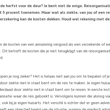
 de herfst voor de deur? Je bent niet de enige. Reisorganisa
 5 procent toenemen. Maar wat als ziekte, van jou of een re
erzekering kan de kosten dekken. Houd wel rekening met de
 de kosten van een annulering vergoed als een verzekerde of e
. Dit betreft de kosten die je niet terugkrijgt van de reisorganisat
d.
pen je nog zieker? Het is helaas niet aan jou om te bepalen of je
door ziekte niet in staat bent om de reis te maken. Je eigen huis
derdaad door ziekte niet in staat bent om te reizen. In eerste inst
rganisatie waar de reis geboekt is. Vervolgens kunnen die alsnog via
 ook bij je eigen huisarts. Het verschil is echter dat er geen advie
geeft een objectief beeld van de situatie, waarna de medisch advi