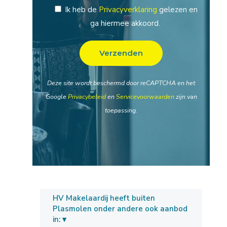
Ik heb de
Privacyverklaring
gelezen en
ga hiermee akkoord.
Deze site wordt beschermd door reCAPTCHA en het
Google
Privacybeleid
en
Servicevoorwaarden
zijn van
toepassing.
HV Makelaardij heeft buiten
Plasmolen onder andere ook aanbod
in: ▾