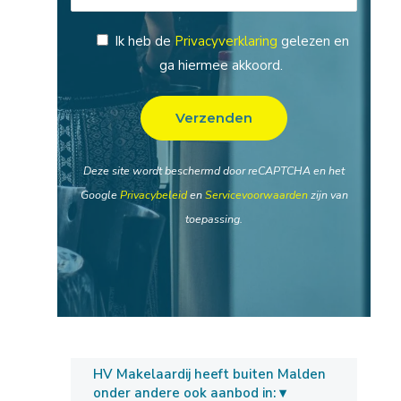
Ik heb de
Privacyverklaring
gelezen en
ga hiermee akkoord.
Deze site wordt beschermd door reCAPTCHA en het
Google
Privacybeleid
en
Servicevoorwaarden
zijn van
toepassing.
HV Makelaardij heeft buiten Malden
onder andere ook aanbod in: ▾