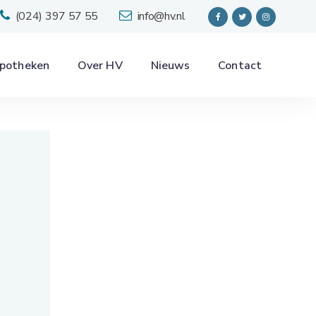
(024) 397 57 55
info@hv.nl
potheken
Over HV
Nieuws
Contact