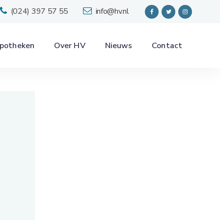
(024) 397 57 55
info@hv.nl
potheken
Over HV
Nieuws
Contact