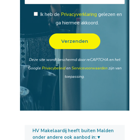
Ik heb de
Privacyverklaring
gelezen en
ga hiermee akkoord.
Deze site wordt beschermd door reCAPTCHA en het
Google
Privacybeleid
en
Servicevoorwaarden
zijn van
toepassing.
HV Makelaardij heeft buiten Malden
onder andere ook aanbod in: ▾