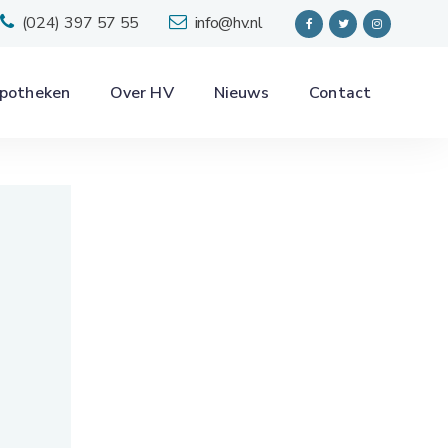
(024) 397 57 55
info@hv.nl
potheken
Over HV
Nieuws
Contact