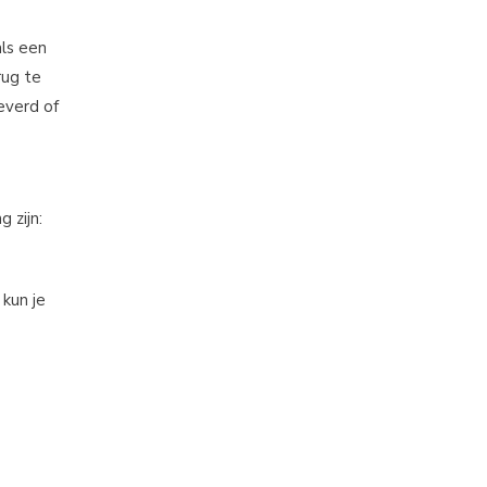
als een
rug te
everd of
 zijn:
 kun je