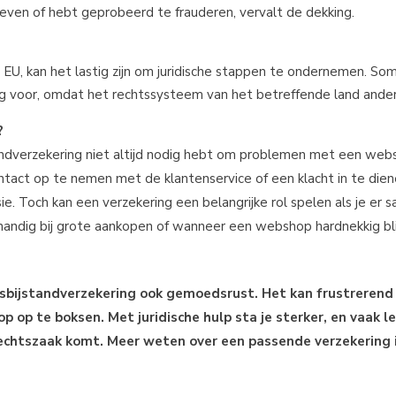
geven of hebt geprobeerd te frauderen, vervalt de dekking.
EU, kan het lastig zijn om juridische stappen te ondernemen. S
g voor, omdat het rechtssysteem van het betreffende land anders
?
andverzekering niet altijd nodig hebt om problemen met een web
ontact op te nemen met de klantenservice of een klacht in te dien
ie. Toch kan een verzekering een belangrijke rol spelen als je er 
 handig bij grote aankopen of wanneer een webshop hardnekkig bli
sbijstandverzekering ook gemoedsrust. Het kan frustrerend 
 op te boksen. Met juridische hulp sta je sterker, en vaak le
rechtszaak komt. Meer weten over een passende verzekering 