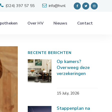
(024) 397 57 55
info@hv.nl
potheken
Over HV
Nieuws
Contact
RECENTE BERICHTEN
Op kamers?
Overweeg deze
verzekeringen
15 July, 2026
Stappenplan na