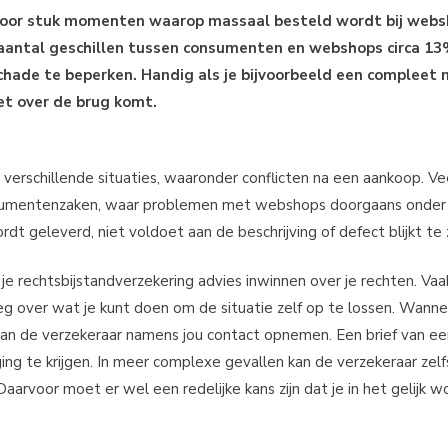
uk voor stuk momenten waarop massaal besteld wordt bij webs
et aantal geschillen tussen consumenten en webshops circa 13
chade te beperken. Handig als je bijvoorbeeld een compleet
et over de brug komt.
n verschillende situaties, waaronder conflicten na een aankoop. Ve
sumentenzaken, waar problemen met webshops doorgaans onder 
dt geleverd, niet voldoet aan de beschrijving of defect blijkt te z
 je rechtsbijstandverzekering advies inwinnen over je rechten. Vaa
leg over wat je kunt doen om de situatie zelf op te lossen. Wann
n de verzekeraar namens jou contact opnemen. Een brief van een 
 te krijgen. In meer complexe gevallen kan de verzekeraar zelfs
arvoor moet er wel een redelijke kans zijn dat je in het gelijk w