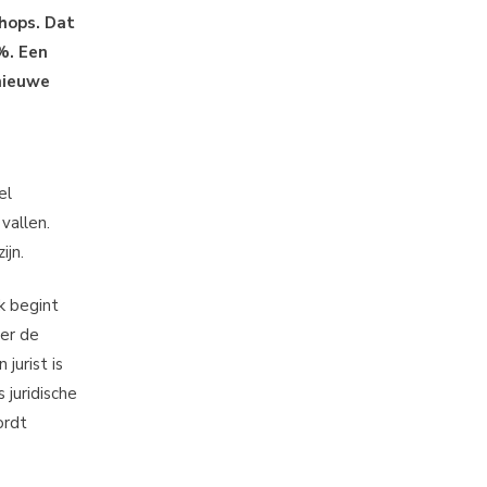
hops. Dat
%. Een
 nieuwe
el
vallen.
ijn.
k begint
eer de
jurist is
 juridische
ordt