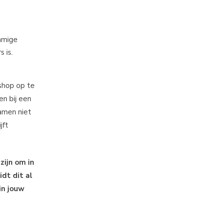
ommige
 is.
shop op te
en bij een
samen niet
jft
zijn om in
idt dit al
in jouw