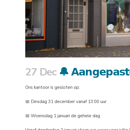
27 Dec
🔔 𝗔𝗮𝗻𝗴𝗲𝗽𝗮𝘀𝘁𝗲
Ons kantoor is gesloten op:
📅 Dinsdag 31 december vanaf 13:00 uur
📅 Woensdag 1 januari de gehele dag
Vanaf donderdag 2 januari staan we weer voor jullie k