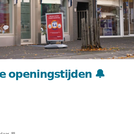
 𝗼𝗽𝗲𝗻𝗶𝗻𝗴𝘀𝘁𝗶𝗷𝗱𝗲𝗻 🔔
laar. 🎊