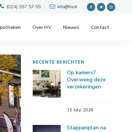
(024) 397 57 55
info@hv.nl
potheken
Over HV
Nieuws
Contact
RECENTE BERICHTEN
Op kamers?
Overweeg deze
verzekeringen
15 July, 2026
Stappenplan na